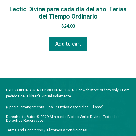
Lectio Divina para cada día del año: Ferias
del Tiempo Ordinario
$
24.00
Add to cart
FREE SHIPPING USA / ENVÍO GRATIS USA - For web-store orders only / Para
pedidos de la librería virtual solamente
(Special arrangements – call / Envíos especiales – llama)
Derecho de Autor © 2009 Ministerio Biblico Verbo Divino - Todos los
Derechos Reservados
Terms and Conditions / Términos y condiciones