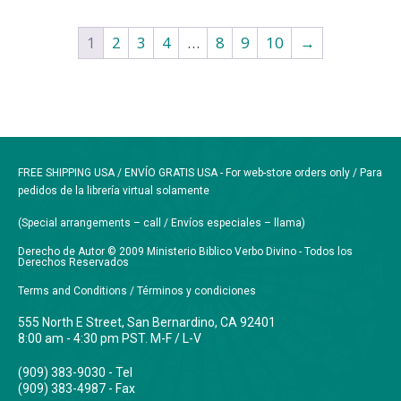
1
2
3
4
…
8
9
10
→
FREE SHIPPING USA / ENVÍO GRATIS USA - For web-store orders only / Para
pedidos de la librería virtual solamente
(Special arrangements – call / Envíos especiales – llama)
Derecho de Autor © 2009 Ministerio Biblico Verbo Divino - Todos los
Derechos Reservados
Terms and Conditions / Términos y condiciones
555 North E Street, San Bernardino, CA 92401
8:00 am - 4:30 pm PST. M-F / L-V
(909) 383-9030 - Tel
(909) 383-4987 - Fax