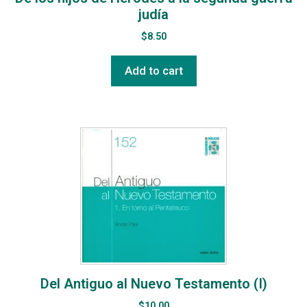
judía
$
8.50
Add to cart
Del Antiguo al Nuevo Testamento (I)
$
10.00