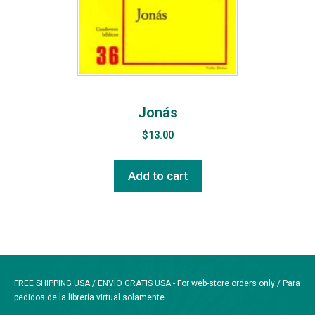
Jonás
$
13.00
Add to cart
FREE SHIPPING USA / ENVÍO GRATIS USA - For web-store orders only / Para
pedidos de la librería virtual solamente