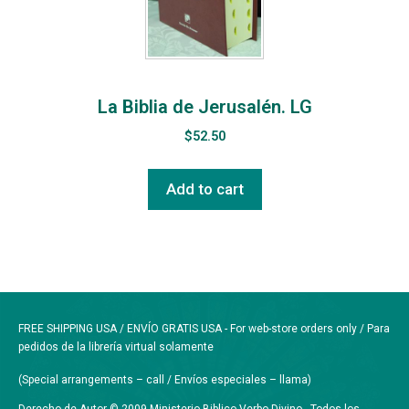
La Biblia de Jerusalén. LG
$
52.50
Add to cart
FREE SHIPPING USA / ENVÍO GRATIS USA - For web-store orders only / Para
pedidos de la librería virtual solamente
(Special arrangements – call / Envíos especiales – llama)