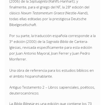
(2006) de la
Septuaginta
(Rahlfs-Hanhart); y
finalmente, para el griego del NT, la 28ª edición del
clásico
Novum Testamentum Graece
(Nestle-Aland),
todas ellas editadas por la prestigiosa Deutsche
Bibelgesellschaft.
Por su parte, la traducción española corresponde a la
3ª edición (2000) de la
Sagrada Biblia
de Cantera-
Iglesias, revisada específicamente para esta edición
por Juan Antonio Mayoral, Joan Ferrer y Juan Pedro
Monferrer.
Una obra de referencia para los estudios bíblicos en
el ámbito hispanohablante.
Antiguo Testamento 2 – Libros sapienciales, poéticos,
deuterocanónicos
La
Biblia Bilingüe
es una edición que contiene los 73