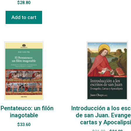
$
28.80
Add to cart
 Pentateuco: un filón
Introducción a los esc
inagotable
de san Juan. Evangel
cartas y Apocalips
$
33.60