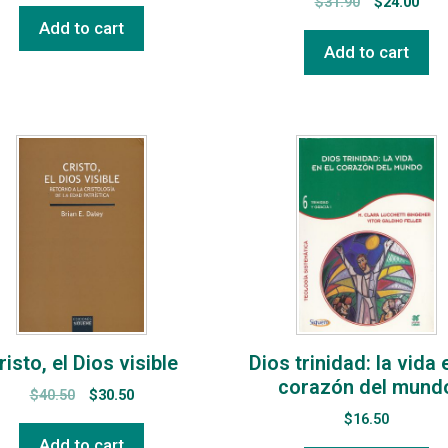
$
31.90
$
24.00
Add to cart
Add to cart
risto, el Dios visible
Dios trinidad: la vida 
corazón del mund
$
40.50
$
30.50
$
16.50
Add to cart