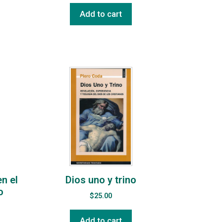
Add to cart
en el
Dios uno y trino
o
$
25.00
Add to cart