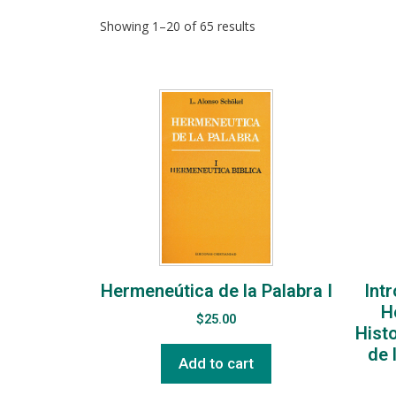
Showing 1–20 of 65 results
Hermeneútica de la Palabra I
Intr
H
$
25.00
Histo
de 
Add to cart