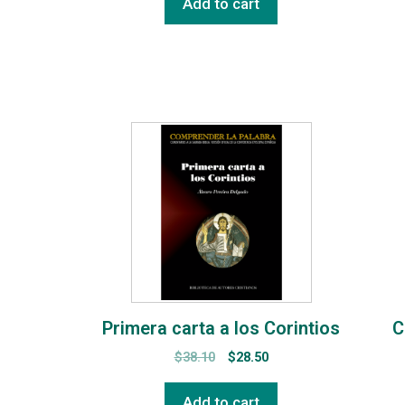
Add to cart
Primera carta a los Corintios
C
$
38.10
$
28.50
Add to cart