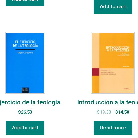
Add to cart
ejercicio de la teología
Introducción a la teol
$
26.50
$
19.30
$
14.50
Add to cart
Read more