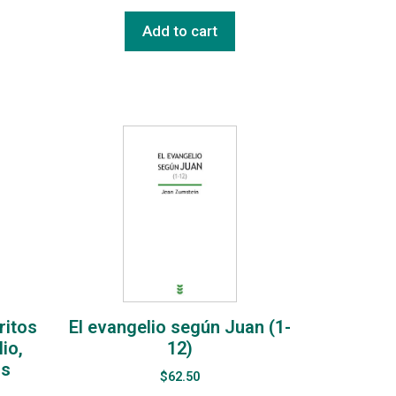
Add to cart
ritos
El evangelio según Juan (1-
io,
12)
is
$
62.50