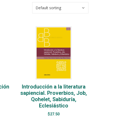
ción
Introducción a la literatura
sapiencial. Proverbios, Job,
Qohelet, Sabiduría,
Eclesiástico
$
27.50