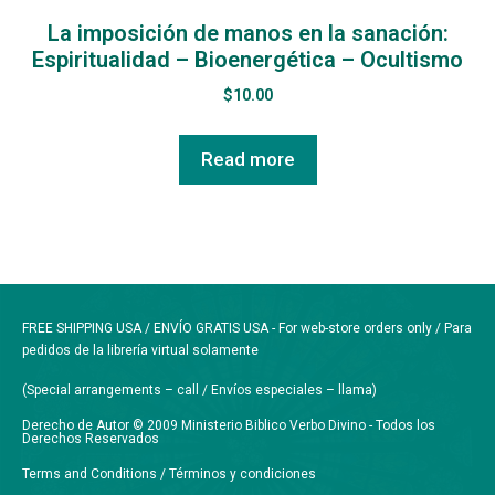
La imposición de manos en la sanación:
Espiritualidad – Bioenergética – Ocultismo
$
10.00
Read more
FREE SHIPPING USA / ENVÍO GRATIS USA - For web-store orders only / Para
pedidos de la librería virtual solamente
(Special arrangements – call / Envíos especiales – llama)
Derecho de Autor © 2009 Ministerio Biblico Verbo Divino - Todos los
Derechos Reservados
Terms and Conditions / Términos y condiciones