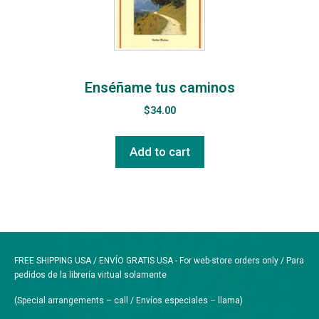
Enséñame tus caminos
$
34.00
Add to cart
FREE SHIPPING USA / ENVÍO GRATIS USA - For web-store orders only / Para
pedidos de la librería virtual solamente
(Special arrangements – call / Envíos especiales – llama)