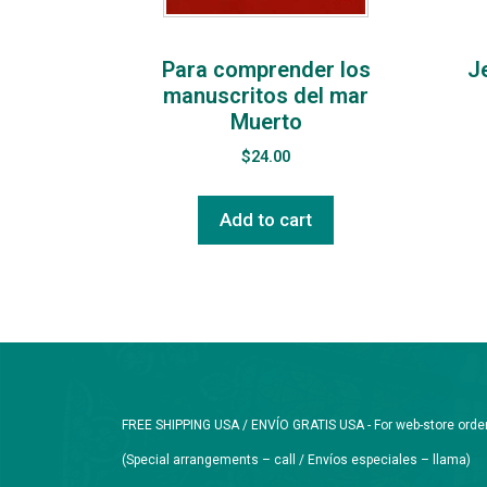
Para comprender los
J
manuscritos del mar
Muerto
$
24.00
Add to cart
FREE SHIPPING USA / ENVÍO GRATIS USA - For web-store orders 
(Special arrangements – call / Envíos especiales – llama)