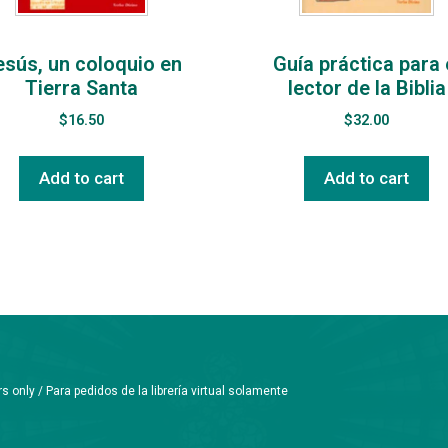
esús, un coloquio en
Guía práctica para 
Tierra Santa
lector de la Biblia
$
16.50
$
32.00
Add to cart
Add to cart
only / Para pedidos de la librería virtual solamente