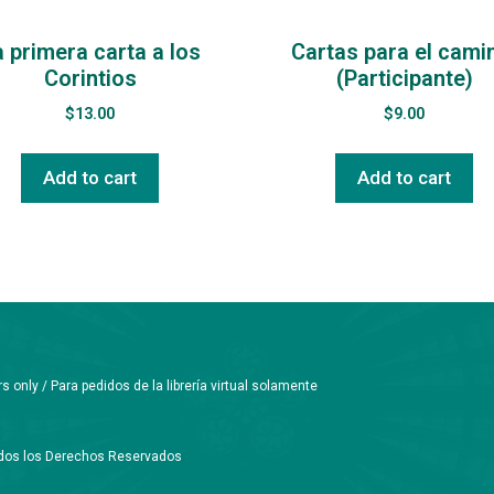
 primera carta a los
Cartas para el cami
Corintios
(Participante)
$
13.00
$
9.00
Add to cart
Add to cart
only / Para pedidos de la librería virtual solamente
Todos los Derechos Reservados