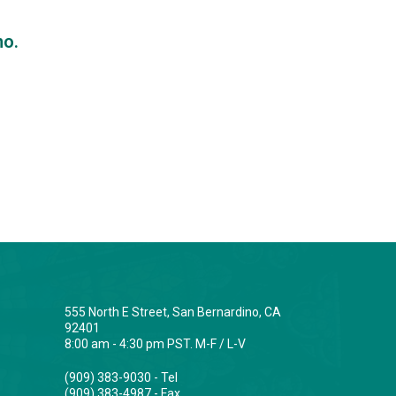
no.
555 North E Street, San Bernardino, CA
92401
8:00 am - 4:30 pm PST. M-F / L-V
(909) 383-9030 - Tel
(909) 383-4987 - Fax