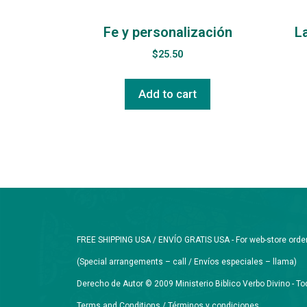
Fe y personalización
La
$
25.50
Add to cart
FREE SHIPPING USA / ENVÍO GRATIS USA - For web-store orders 
(Special arrangements – call / Envíos especiales – llama)
Derecho de Autor © 2009 Ministerio Biblico Verbo Divino - 
Terms and Conditions / Términos y condiciones