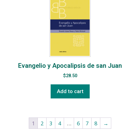
Evangelio y Apocalipsis de san Juan
$
28.50
Add to cart
1
2
3
4
…
6
7
8
→