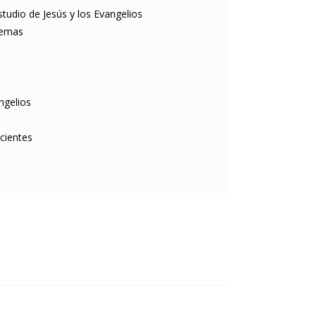
tudio de Jesús y los Evangelios
 temas
o
ngelios
ecientes