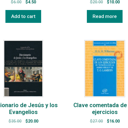
$
6.00
$
4.50
$
20.00
$
10.00
Add to cart
Read more
ionario de Jesús y los
Clave comentada de 
Evangelios
ejercicios
$
35.00
$
20.00
$
27.00
$
16.00