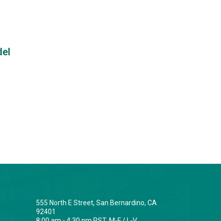
del
555 North E Street, San Bernardino, CA
92401
8:00 am - 4:30 pm PST. M-F / L-V