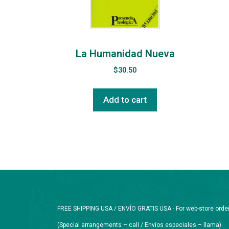
La Humanidad Nueva
$
30.50
Add to cart
FREE SHIPPING USA / ENVÍO GRATIS USA - For web-store orders 
(Special arrangements – call / Envíos especiales – llama)