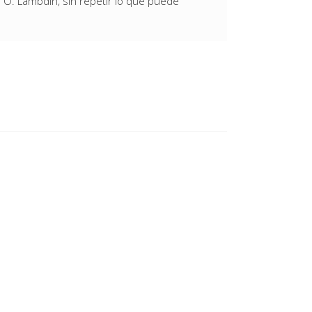
T. O. Lambdin, sin repetir lo que puede
.