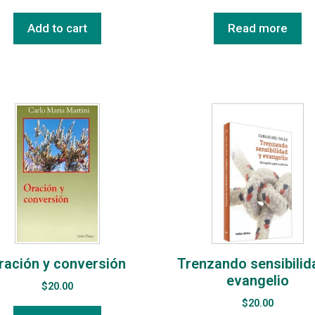
Add to cart
Read more
ración y conversión
Trenzando sensibilid
evangelio
$
20.00
$
20.00