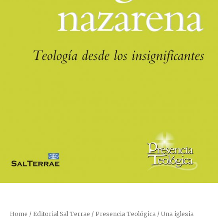
Home
/
Editorial Sal Terrae
/
Presencia Teológica
/ Una iglesia