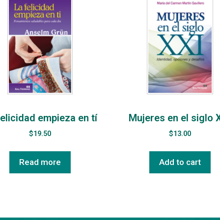
felicidad empieza en tí
Mujeres en el siglo 
$
19.50
$
13.00
Read more
Add to cart