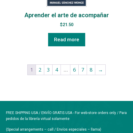
Aprender el arte de acompañar
$
21.50
Read more
1
2
3
4
…
6
7
8
→
FREE SHIPPING USA / ENVÍO GRATIS USA - For web-store orders only / Para
pedidos de la librería virtual solamente
(Special arrangements – call / Envíos especiales – llama)