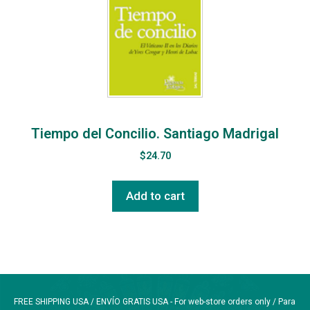
Tiempo del Concilio. Santiago Madrigal
$
24.70
Add to cart
FREE SHIPPING USA / ENVÍO GRATIS USA - For web-store orders only / Para