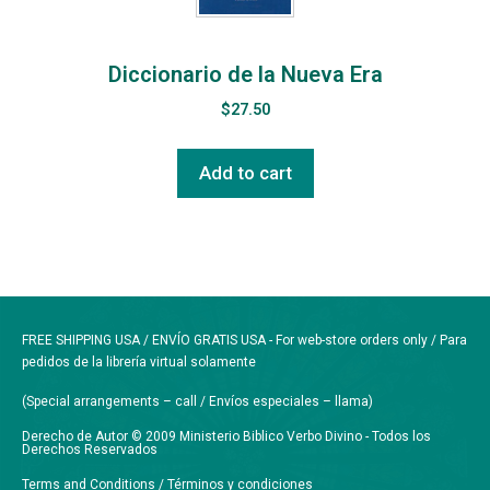
Diccionario de la Nueva Era
$
27.50
Add to cart
FREE SHIPPING USA / ENVÍO GRATIS USA - For web-store orders only / Para
pedidos de la librería virtual solamente
(Special arrangements – call / Envíos especiales – llama)
Derecho de Autor © 2009 Ministerio Biblico Verbo Divino - Todos los
Derechos Reservados
Terms and Conditions / Términos y condiciones