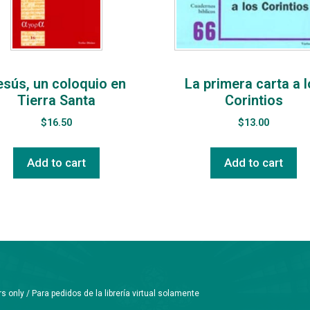
esús, un coloquio en
La primera carta a 
Tierra Santa
Corintios
$
16.50
$
13.00
Add to cart
Add to cart
only / Para pedidos de la librería virtual solamente