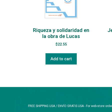
Riqueza y solidaridad en
J
la obra de Lucas
$
22.55
Add to cart
FREE SHIPPING USA / ENVÍO GRATIS USA - For web-store orders 