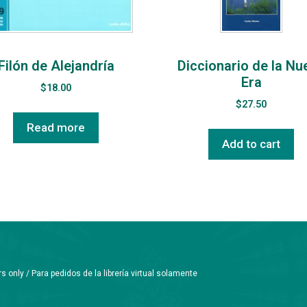
Filón de Alejandría
Diccionario de la Nu
Era
$
18.00
$
27.50
Read more
Add to cart
only / Para pedidos de la librería virtual solamente