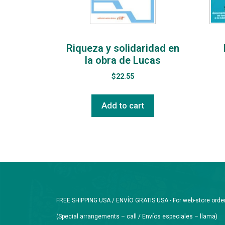
Riqueza y solidaridad en
la obra de Lucas
$
22.55
Add to cart
FREE SHIPPING USA / ENVÍO GRATIS USA - For web-store orders 
(Special arrangements – call / Envíos especiales – llama)