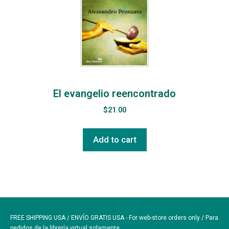
El evangelio reencontrado
$
21.00
Add to cart
FREE SHIPPING USA / ENVÍO GRATIS USA - For web-store orders only / Para
pedidos de la librería virtual solamente