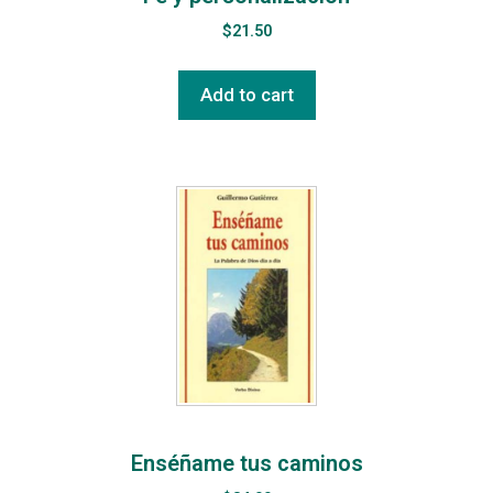
$
21.50
Add to cart
Enséñame tus caminos