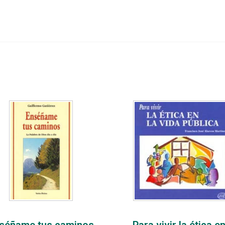
séñame tus caminos
Para vivir la ética en