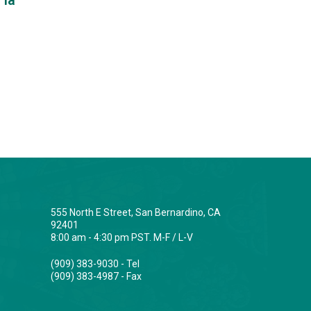
555 North E Street, San Bernardino, CA
92401
8:00 am - 4:30 pm PST. M-F / L-V
(909) 383-9030 - Tel
(909) 383-4987 - Fax