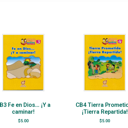
B3 Fe en Dios… ¡Y a
CB4 Tierra Prometi
caminar!
¡Tierra Repartida!
$
5.00
$
5.00