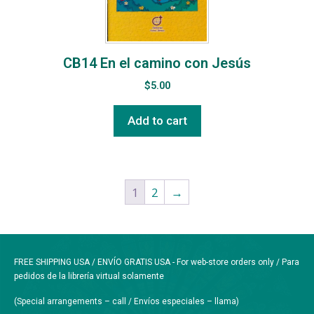
CB14 En el camino con Jesús
$
5.00
Add to cart
1
2
→
FREE SHIPPING USA / ENVÍO GRATIS USA - For web-store orders only / Para
pedidos de la librería virtual solamente
(Special arrangements – call / Envíos especiales – llama)