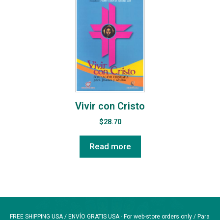
Vivir con Cristo
$
28.70
Read more
FREE SHIPPING USA / ENVÍO GRATIS USA - For web-store orders only / Para