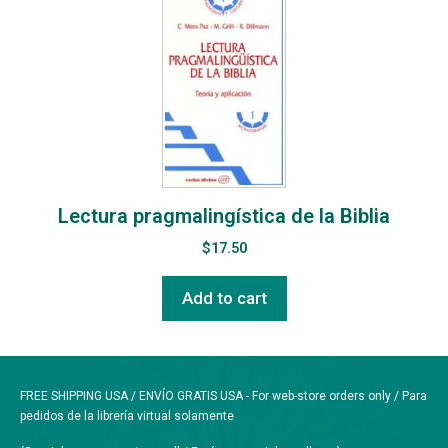
Lectura pragmalingística de la Biblia
$
17.50
Add to cart
FREE SHIPPING USA / ENVÍO GRATIS USA - For web-store orders only / Para
pedidos de la librería virtual solamente