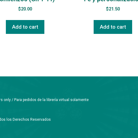
$
20.00
$
21.50
Add to cart
Add to cart
only / Para pedidos de la librería virtual solamente
Todos los Derechos Reservados