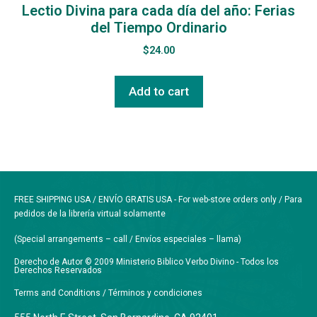
Lectio Divina para cada día del año: Ferias
del Tiempo Ordinario
$
24.00
Add to cart
FREE SHIPPING USA / ENVÍO GRATIS USA - For web-store orders only / Para
pedidos de la librería virtual solamente
(Special arrangements – call / Envíos especiales – llama)
Derecho de Autor © 2009 Ministerio Biblico Verbo Divino - Todos los
Derechos Reservados
Terms and Conditions / Términos y condiciones