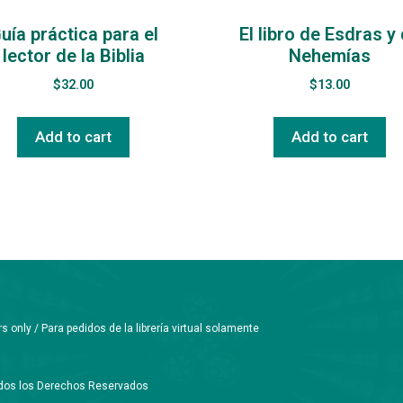
uía práctica para el
El libro de Esdras y
lector de la Biblia
Nehemías
$
32.00
$
13.00
Add to cart
Add to cart
only / Para pedidos de la librería virtual solamente
Todos los Derechos Reservados