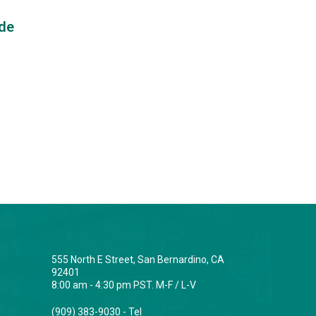
 de
555 North E Street, San Bernardino, CA
92401
8:00 am - 4:30 pm PST. M-F / L-V
(909) 383-9030 - Tel