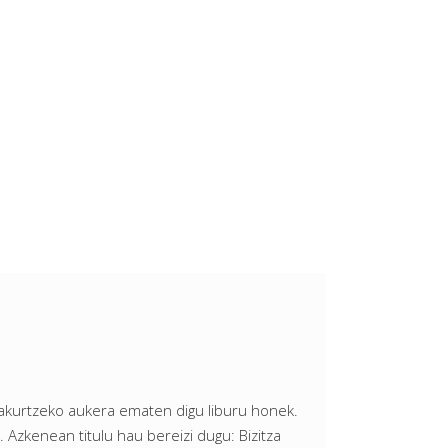
irakurtzeko aukera ematen digu liburu honek.
 Azkenean titulu hau bereizi dugu: Bizitza