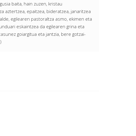
usia baita, hain zuzen, kristau
tza aztertzea, epaitzea, bideratzea, janaritzea
alde, egilearen pastoraltza asmo, ekimen eta
munduari eskaintzea da egilearen grina eta
asunez goiargitua eta jantzia, bere gotzai-
)