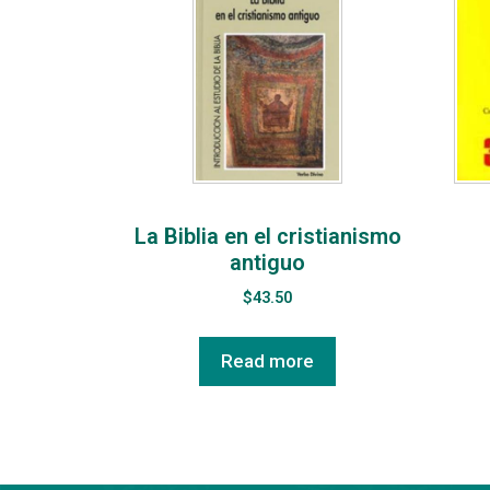
La Biblia en el cristianismo
antiguo
$
43.50
Read more