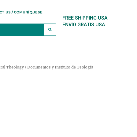
CT US / COMUNÍQUESE
FREE SHIPPING USA
ENVÍO GRATIS USA
oral Theology / Documentos y Instituto de Teología