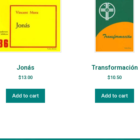
Jonás
Transformación
$
13.00
$
10.50
Add to cart
Add to cart