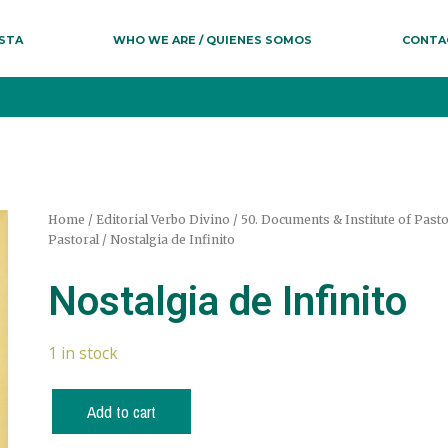
ESTA
WHO WE ARE / QUIENES SOMOS
CONTA
Home
/
Editorial Verbo Divino
/
50. Documents & Institute of Past
Pastoral
/ Nostalgia de Infinito
Nostalgia de Infinito
1 in stock
Add to cart