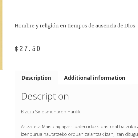
Hombre y religión en tiempos de ausencia de Dios
$
27.50
Description
Additional information
Description
Bizitza Sinesmenaren Haritik
Artzai eta Maisu aipagarri baten idazki pastoral batzuk 
Izenburua hautatzeko orduan zalantzak izan, izan ditugu.