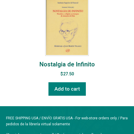
Nostalgia de Infinito
$
27.50
Add to cart
FREE SHIPPING USA / ENVÍO GRATIS USA - For web-store orders only / Para
pedidos de la librería virtual solamente