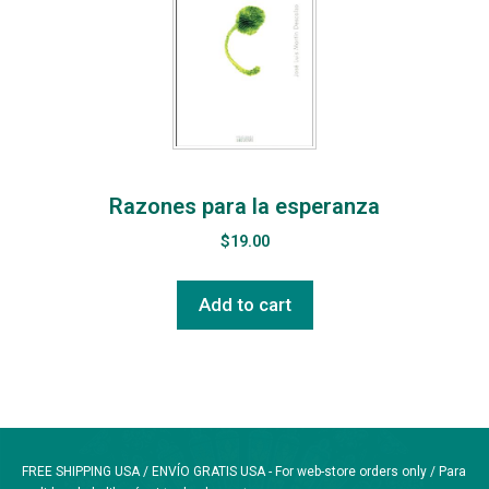
Razones para la esperanza
$
19.00
Add to cart
FREE SHIPPING USA / ENVÍO GRATIS USA - For web-store orders only / Para