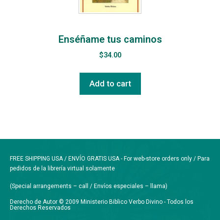
Enséñame tus caminos
$
34.00
Add to cart
FREE SHIPPING USA / ENVÍO GRATIS USA - For web-store orders only / Para
pedidos de la librería virtual solamente
(Special arrangements – call / Envíos especiales – llama)
Derecho de Autor © 2009 Ministerio Biblico Verbo Divino - Todos los
Derechos Reservados