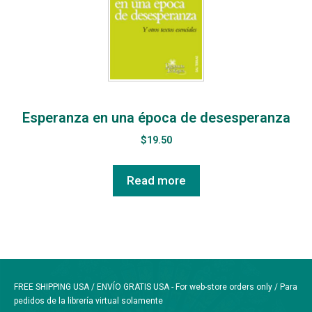
Esperanza en una época de desesperanza
$
19.50
Read more
FREE SHIPPING USA / ENVÍO GRATIS USA - For web-store orders only / Para
pedidos de la librería virtual solamente