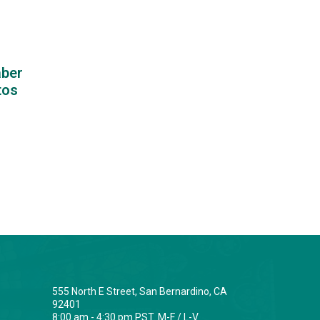
aber
tos
555 North E Street, San Bernardino, CA
92401
8:00 am - 4:30 pm PST. M-F / L-V