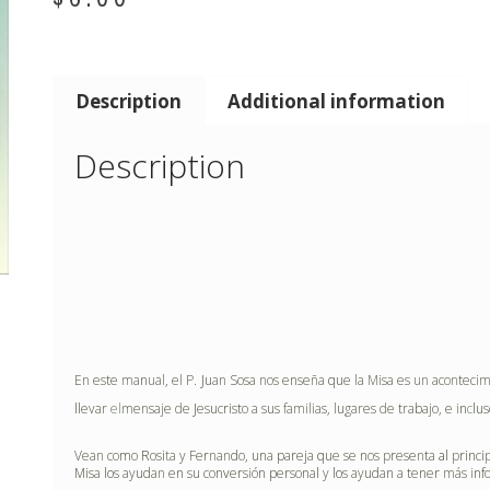
Description
Additional information
Description
En es
t
e ma
n
ual, el P.
Ju
an Sosa nos e
n
seña
qu
e la Misa es un acon
t
ecim
ll
evar
el
mensaje de
J
es
u
c
ri
s
t
o a s
u
s familias, l
u
gares de
t
ra
b
ajo, e i
n
c
lu
s
Vean co
m
o
R
os
i
ta y Fe
r
nan
d
o,
un
a
p
a
r
e
j
a
qu
e se
n
os p
r
esen
t
a
al
p
rin
c
i
Mi
sa
lo
s ay
ud
an e
n
s
u
co
nv
e
r
sió
n p
e
r
so
n
a
l
y
lo
s ay
ud
a
n
a
t
e
n
e
r
más i
nf