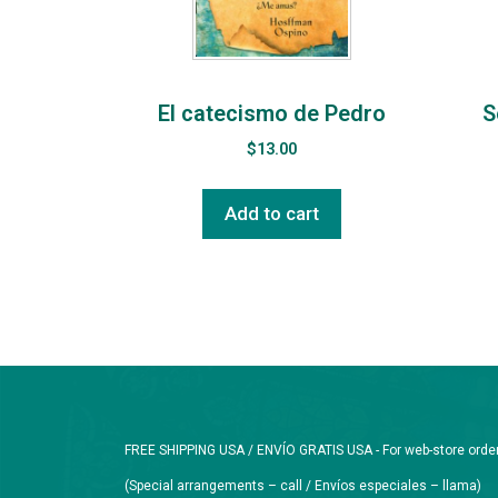
El catecismo de Pedro
S
$
13.00
Add to cart
FREE SHIPPING USA / ENVÍO GRATIS USA - For web-store orders 
(Special arrangements – call / Envíos especiales – llama)