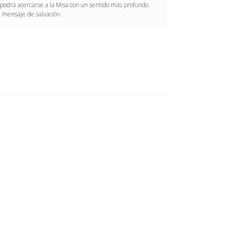
 p
o
d
rá acerca
r
se a
l
a
M
is
a c
o
n un
se
ntid
o
m
ás profu
nd
o
u
m
e
n
sa
j
e
d
e sa
l
vac
i
ón.