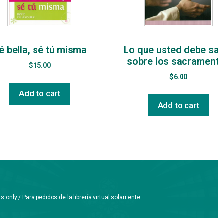
é bella, sé tú misma
Lo que usted debe s
sobre los sacramen
$
15.00
$
6.00
Add to cart
Add to cart
only / Para pedidos de la librería virtual solamente