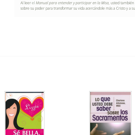
Al
l
eer
el
Manual para
e
ntender y participar en la
M
isa,
uste
d t
am
bi
é
n
so
br
e s
u
po
d
er para
tr
a
n
s
f
o
rm
a
r
s
u
vi
d
a acercán
d
o
l
e más a
C
risto y a s