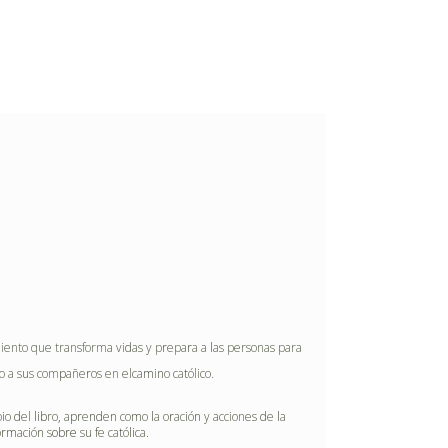
iento que transforma vi
d
as y p
r
epa
r
a a
l
as personas para
o a s
u
s com
p
añe
r
os
en el
ca
m
i
n
o ca
t
ólico
.
p
i
o
d
el
lib
ro
,
a
pr
e
nd
e
n
co
m
o
l
a o
r
ac
i
ó
n
y acciones
d
e
l
a
o
rm
ac
i
ó
n
s
obre
s
u f
e ca
t
ó
li
ca.