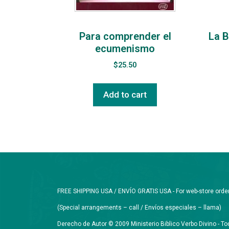
Para comprender el
La B
ecumenismo
$
25.50
Add to cart
FREE SHIPPING USA / ENVÍO GRATIS USA - For web-store orders 
(Special arrangements – call / Envíos especiales – llama)
Derecho de Autor © 2009 Ministerio Biblico Verbo Divino - 