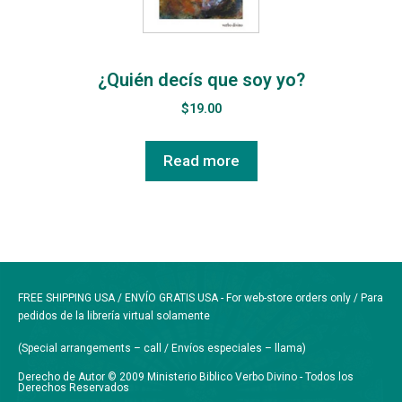
¿Quién decís que soy yo?
$
19.00
Read more
FREE SHIPPING USA / ENVÍO GRATIS USA - For web-store orders only / Para
pedidos de la librería virtual solamente
(Special arrangements – call / Envíos especiales – llama)
Derecho de Autor © 2009 Ministerio Biblico Verbo Divino - Todos los
Derechos Reservados