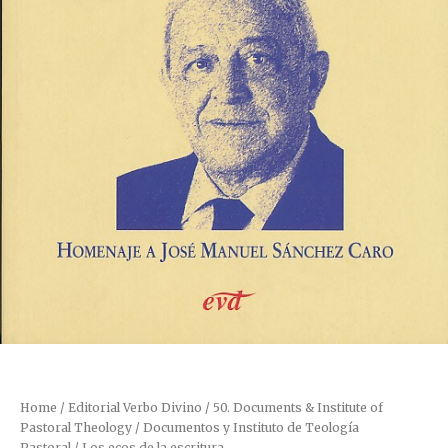
Home
/
Editorial Verbo Divino
/
50. Documents & Institute of
Pastoral Theology / Documentos y Instituto de Teología
Pastoral
/ Los ecos de la escritura