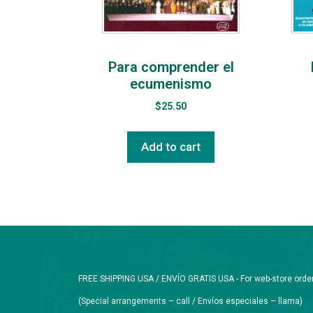
Para comprender el
ecumenismo
$
25.50
Add to cart
FREE SHIPPING USA / ENVÍO GRATIS USA - For web-store orders 
(Special arrangements – call / Envíos especiales – llama)