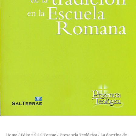
Home
/
Editorial Sal Terrae
/
Presencia Teológica
/ La doctrina de