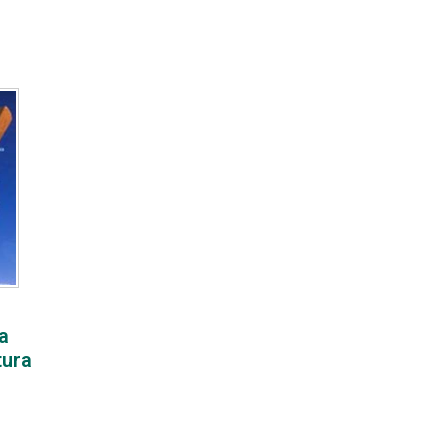
a
tura