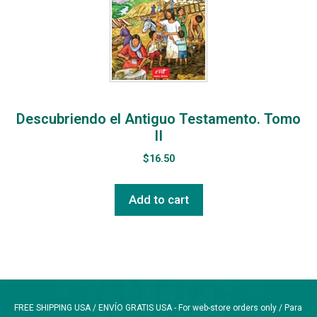
Descubriendo el Antiguo Testamento. Tomo
II
$
16.50
Add to cart
FREE SHIPPING USA / ENVÍO GRATIS USA - For web-store orders only / Para