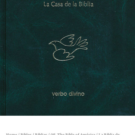
Home
/
Bibles / Biblias
/
08. The Bible of América / La Biblia de