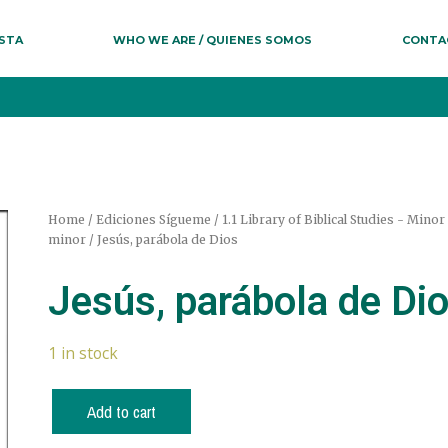
ESTA
WHO WE ARE / QUIENES SOMOS
CONTA
Home
/
Ediciones Sígueme
/
1.1 Library of Biblical Studies - Mino
minor
/ Jesús, parábola de Dios
Jesús, parábola de Di
1 in stock
Add to cart