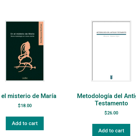
 el misterio de María
Metodología del Ant
Testamento
$
18.00
$
26.00
Add to cart
Add to cart