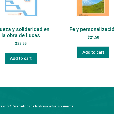
ueza y solidaridad en
Fe y personalizaci
la obra de Lucas
$
21.50
$
22.55
Add to cart
Add to cart
only / Para pedidos de la librería virtual solamente