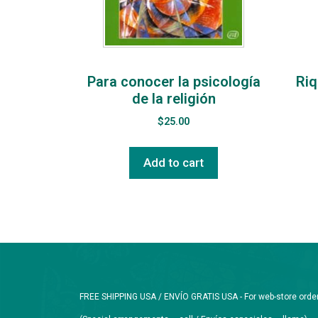
Para conocer la psicología
Riq
de la religión
$
25.00
Add to cart
FREE SHIPPING USA / ENVÍO GRATIS USA - For web-store orders 