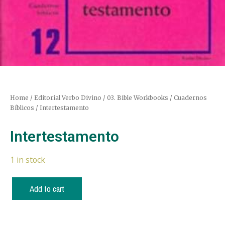
Home
/
Editorial Verbo Divino
/
03. Bible Workbooks / Cuadernos
Bíblicos
/ Intertestamento
Intertestamento
1 in stock
Add to cart