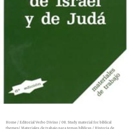
Home
/
Editorial Verbo Divino
/
08. Study material for biblical
themes/ Materiales de trabajo para temas bíblicas
/ Historia de