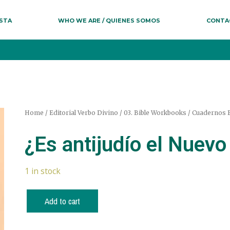
ESTA
WHO WE ARE / QUIENES SOMOS
CONTA
Home
/
Editorial Verbo Divino
/
03. Bible Workbooks / Cuadernos B
¿Es antijudío el Nuev
1 in stock
Add to cart