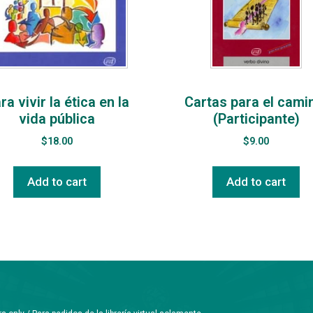
ra vivir la ética en la
Cartas para el cami
vida pública
(Participante)
$
18.00
$
9.00
Add to cart
Add to cart