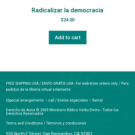
Radicalizar la democracia
$
24.00
Add to cart
FREE SHIPPING USA / ENVÍO GRATIS USA - For web-store orders only / Para
pedidos de la librería virtual solamente
(Special arrangements – call / Envíos especiales – llama)
Derecho de Autor © 2009 Ministerio Biblico Verbo Divino - Todos los
Derechos Reservados
Terms and Conditions / Términos y condiciones
555 North E Street, San Bernardino, CA 92401